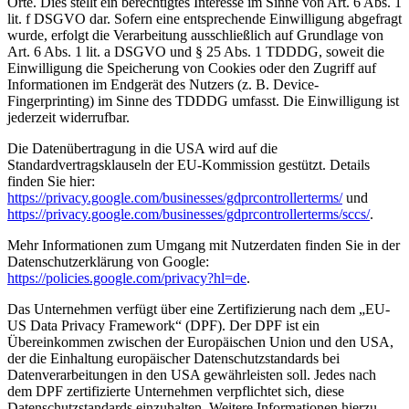
Orte. Dies stellt ein berechtigtes Interesse im Sinne von Art. 6 Abs. 1
lit. f DSGVO dar. Sofern eine entsprechende Einwilligung abgefragt
wurde, erfolgt die Verarbeitung ausschließlich auf Grundlage von
Art. 6 Abs. 1 lit. a DSGVO und § 25 Abs. 1 TDDDG, soweit die
Einwilligung die Speicherung von Cookies oder den Zugriff auf
Informationen im Endgerät des Nutzers (z. B. Device-
Fingerprinting) im Sinne des TDDDG umfasst. Die Einwilligung ist
jederzeit widerrufbar.
Die Datenübertragung in die USA wird auf die
Standardvertragsklauseln der EU-Kommission gestützt. Details
finden Sie hier:
https://privacy.google.com/businesses/gdprcontrollerterms/
und
https://privacy.google.com/businesses/gdprcontrollerterms/sccs/
.
Mehr Informationen zum Umgang mit Nutzerdaten finden Sie in der
Datenschutzerklärung von Google:
https://policies.google.com/privacy?hl=de
.
Das Unternehmen verfügt über eine Zertifizierung nach dem „EU-
US Data Privacy Framework“ (DPF). Der DPF ist ein
Übereinkommen zwischen der Europäischen Union und den USA,
der die Einhaltung europäischer Datenschutzstandards bei
Datenverarbeitungen in den USA gewährleisten soll. Jedes nach
dem DPF zertifizierte Unternehmen verpflichtet sich, diese
Datenschutzstandards einzuhalten. Weitere Informationen hierzu