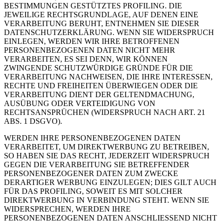
BESTIMMUNGEN GESTÜTZTES PROFILING. DIE
JEWEILIGE RECHTSGRUNDLAGE, AUF DENEN EINE
VERARBEITUNG BERUHT, ENTNEHMEN SIE DIESER
DATENSCHUTZERKLÄRUNG. WENN SIE WIDERSPRUCH
EINLEGEN, WERDEN WIR IHRE BETROFFENEN
PERSONENBEZOGENEN DATEN NICHT MEHR
VERARBEITEN, ES SEI DENN, WIR KÖNNEN
ZWINGENDE SCHUTZWÜRDIGE GRÜNDE FÜR DIE
VERARBEITUNG NACHWEISEN, DIE IHRE INTERESSEN,
RECHTE UND FREIHEITEN ÜBERWIEGEN ODER DIE
VERARBEITUNG DIENT DER GELTENDMACHUNG,
AUSÜBUNG ODER VERTEIDIGUNG VON
RECHTSANSPRÜCHEN (WIDERSPRUCH NACH ART. 21
ABS. 1 DSGVO).
WERDEN IHRE PERSONENBEZOGENEN DATEN
VERARBEITET, UM DIREKTWERBUNG ZU BETREIBEN,
SO HABEN SIE DAS RECHT, JEDERZEIT WIDERSPRUCH
GEGEN DIE VERARBEITUNG SIE BETREFFENDER
PERSONENBEZOGENER DATEN ZUM ZWECKE
DERARTIGER WERBUNG EINZULEGEN; DIES GILT AUCH
FÜR DAS PROFILING, SOWEIT ES MIT SOLCHER
DIREKTWERBUNG IN VERBINDUNG STEHT. WENN SIE
WIDERSPRECHEN, WERDEN IHRE
PERSONENBEZOGENEN DATEN ANSCHLIESSEND NICHT